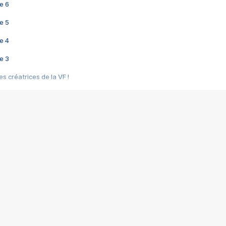
e 6
e 5
e 4
e 3
s créatrices de la VF !
e 2
e 1
e Mektoub My Love arrive enfin ! Rencontre avec Shaïn Boumedine et Sal
i : après Toni en famille
elle réalise le bouleversant Dites lui que je l'aime
ais ! Rencontre autour de Vie privée de Rebecca Zlotowski
 de Marguerite, Grave... Rencontre avec Ella Rumpf
 Les Rêveurs, un film intime sur la santé mentale