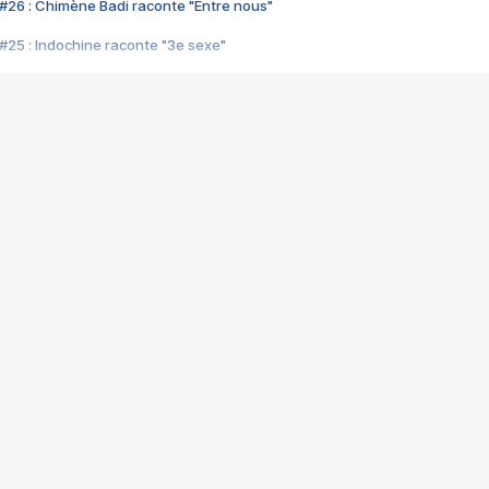
#26 : Chimène Badi raconte "Entre nous"
#25 : Indochine raconte "3e sexe"
#24 : Zaho raconte "C'est chelou"
#23 : Patrick Bruel raconte "Au café des délices"
#22 : Kyo raconte "Le chemin"
#21 : Nolwenn Leroy raconte "Cassé"
#20 : Patrick Hernandez raconte "Born to be alive"
#19 : Lorie raconte "Près de moi"
#18 : Michael Jones raconte "A nos actes manqués" (avec Jean-Jacque
#17 : Khaled raconte "Aïcha"
#16 : Corneille raconte "Parce qu'on vient de loin"
#15 : Indochine raconte "L'aventurier"
14 : Lorie raconte "Sur un air latino"