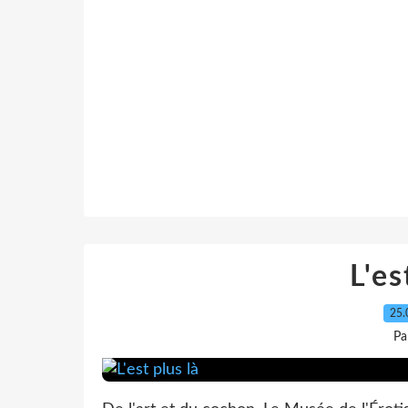
L'es
25.
Pa