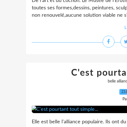
De l'art et du cochon. Le Musée de l'Érot
toutes ses formes,dessins, peintures, sculp
non renouvelé,aucune solution viable ne s
L
C'est pourta
belle allia
23.
Pa
Elle est belle l'alliance populaire. Ils on