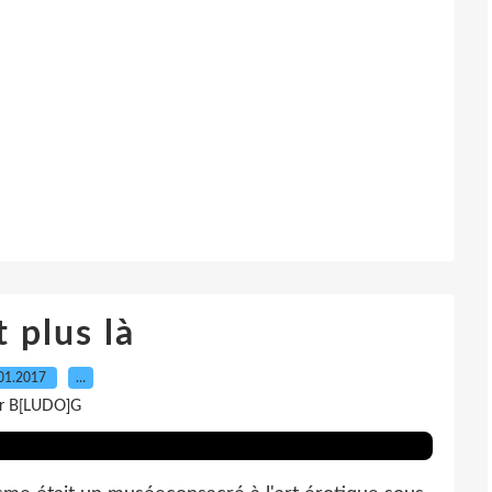
t plus là
01.2017
…
r B[LUDO]G