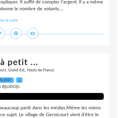
expliquer. Il suffit de compter l'argent. Il y a même
donne le nombre de votants....
ire la suite
à petit ...
,
,
ourt
Grand-Est
Hauts-de-France
01.2017
…
r B[LUDO]G
as beaucoup parlé dans les médias.Même les miens
e sujet. Le village de Gernicourt vient d'être le