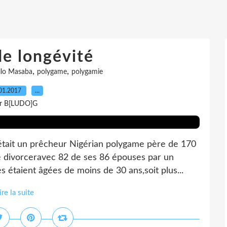
de longévité
,
,
lo Masaba
polygame
polygamie
01.2017
…
r B[LUDO]G
ait un prêcheur Nigérian polygame père de 170
 divorceravec 82 de ses 86 épouses par un
s étaient âgées de moins de 30 ans,soit plus...
ire la suite