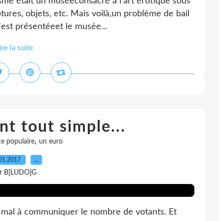
isme était un muséeconsacré à l'art érotique sous
tures, objets, etc. Mais voilà,un problème de bail
'est présentéeet le musée...
ire la suite
nt tout simple...
,
nce populaire
un euro
01.2017
…
r B[LUDO]G
t du mal à communiquer le nombre de votants. Et