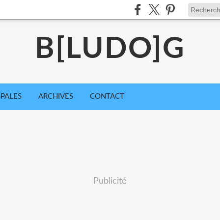
B[LUDO]G
IPALES
ARCHIVES
CONTACT
Publicité