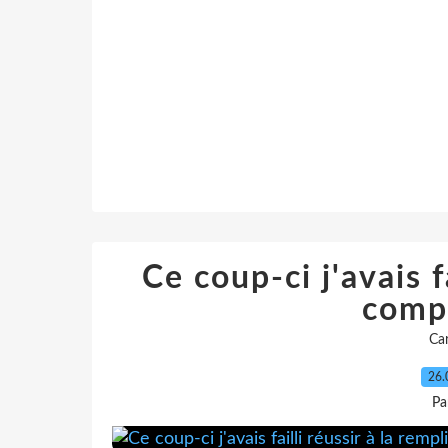
Ce coup-ci j'avais fa
comp
Car
26.
Pa