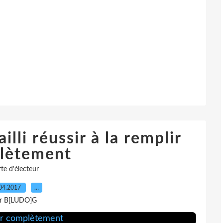
illi réussir à la remplir
lètement
te d'électeur
04.2017
…
r B[LUDO]G