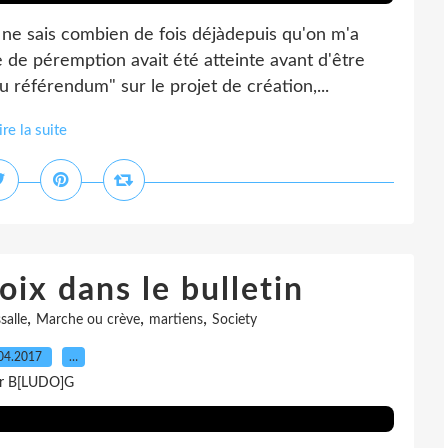
 ne sais combien de fois déjàdepuis qu'on m'a
 de péremption avait été atteinte avant d'être
u référendum" sur le projet de création,...
ire la suite
oix dans le bulletin
,
,
,
salle
Marche ou crève
martiens
Society
04.2017
…
r B[LUDO]G