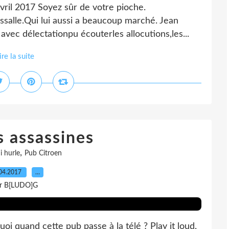
avril 2017 Soyez sûr de votre pioche.
salle.Qui lui aussi a beaucoup marché. Jean
s avec délectationpu écouterles allocutions,les...
ire la suite
s assassines
,
i hurle
Pub Citroen
04.2017
…
r B[LUDO]G
quoi quand cette pub passe à la télé ? Play it loud,