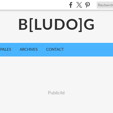
B[LUDO]G
IPALES
ARCHIVES
CONTACT
Publicité