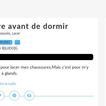
re avant de dormir
,
ussures
Lacer
04.2017
…
r B[LUDO]G
e pour lacer mes chaussures.Mais c'est pour m'y
 à glands.
ire la suite