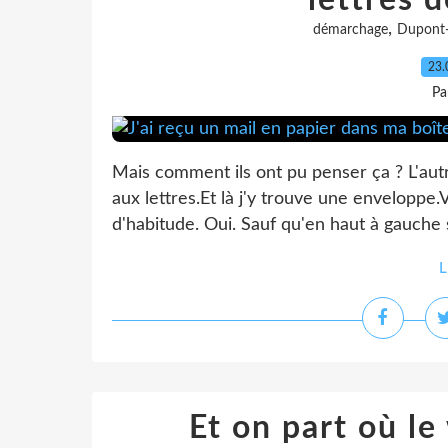
lettres d
,
démarchage
Dupont-
23.
Pa
Mais comment ils ont pu penser ça ? L'autr
aux lettres.Et là j'y trouve une enveloppe.
d'habitude. Oui. Sauf qu'en haut à gauche s
L
Et on part où l