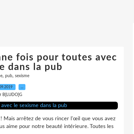
nne fois pour toutes avec
e dans la pub
,
,
e
pub
sexisme
09.2019
…
r B[LUDO]G
Mais arrêtez de vous rincer l'œil que vous avez
us aime pour notre beauté intérieure. Toutes les