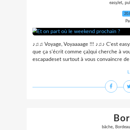
,
easyJet
pu
20.
Pa
♪♫♫ Voyage, Voyaaaage !!! ♪♫♪ C'est easyJ
que ça s'écrit comme ça)qui cherche à vo
escapadeset surtout à vous convaincre de l
L
Bor
,
bâche
Bordea