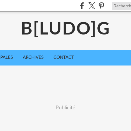
B[LUDO]G
IPALES
ARCHIVES
CONTACT
Publicité