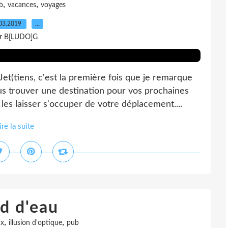
,
,
b
vacances
voyages
03.2019
…
r B[LUDO]G
et(tiens, c'est la première fois que je remarque
us trouver une destination pour vos prochaines
es laisser s'occuper de votre déplacement....
ire la suite
d d'eau
,
,
ux
illusion d'optique
pub