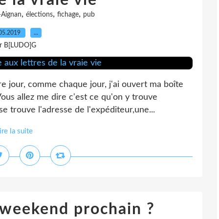
e la vraie vie
,
,
,
Aignan
élections
fichage
pub
05.2019
…
r B[LUDO]G
e jour, comme chaque jour, j'ai ouvert ma boîte
Vous allez me dire c'est ce qu'on y trouve
e trouve l'adresse de l'expéditeur,une...
ire la suite
e weekend prochain ?