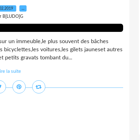
02.2019
…
r B[LUDO]G
sur un immeuble,le plus souvent des bâches
s bicyclettes,les voitures,les gilets jauneset autres
t petits gravats tombant du...
ire la suite