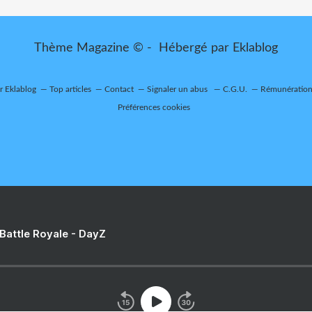
Thème Magazine © - Hébergé par
Eklablog
ur Eklablog
Top articles
Contact
Signaler un abus
C.G.U.
Rémunération 
Préférences cookies
 Battle Royale - DayZ