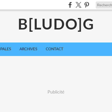
B[LUDO]G
IPALES
ARCHIVES
CONTACT
Publicité