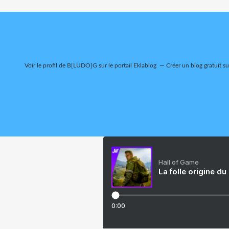
Voir le profil de
B[LUDO]G
sur le portail Eklablog
Créer un blog gratuit s
Hall of Game
La folle origine du
0:00