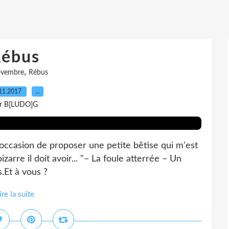
ébus
,
ovembre
Rébus
11.2017
…
r B[LUDO]G
'occasion de proposer une petite bêtise qui m'est
zarre il doit avoir... "– La foule atterrée – Un
.Et à vous ?
ire la suite