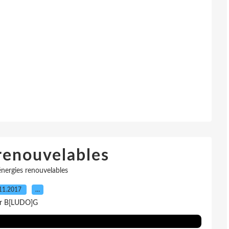
renouvelables
énergies renouvelables
11.2017
…
r B[LUDO]G