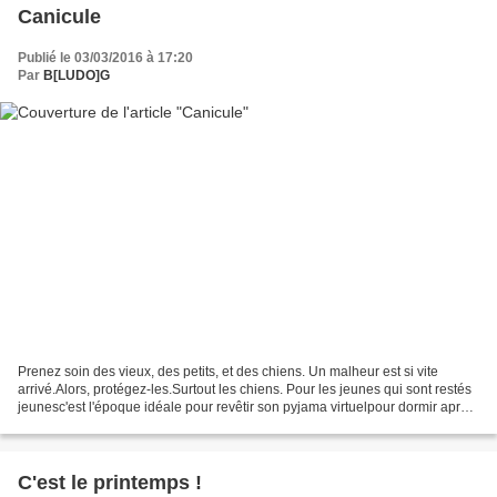
Canicule
Publié le 03/03/2016 à 17:20
Par
B[LUDO]G
Prenez soin des vieux, des petits, et des chiens. Un malheur est si vite
arrivé.Alors, protégez-les.Surtout les chiens. Pour les jeunes qui sont restés
jeunesc'est l'époque idéale pour revêtir son pyjama virtuelpour dormir après
avoir pris une bonne douche....
C'est le printemps !