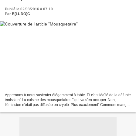
Publié le 02/03/2016 à 07:10
Par
B[LUDO]G
Apprenons à nous sustenter élégamment à table. Et c'est Maïté de la défunte
émission" La cuisine des mousquetaires " qui va s'en occuper. Non,
l'émission n'était pas diffusée en crypté. Plus exactement" Comment manger
un ortolan pour les Nuls ". 3'06"...