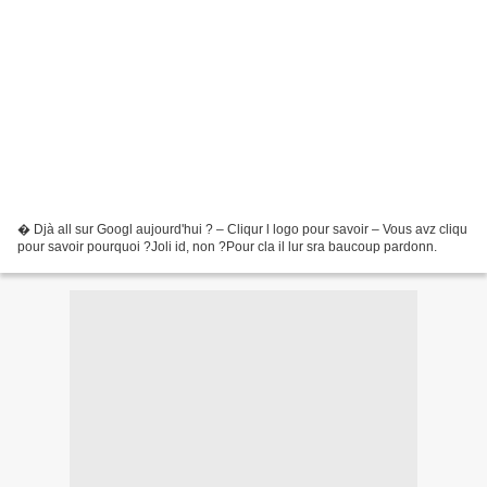
� Djà all sur Googl aujourd'hui ? – Cliqur l logo pour savoir – Vous avz cliqu
pour savoir pourquoi ?Joli id, non ?Pour cla il lur sra baucoup pardonn.