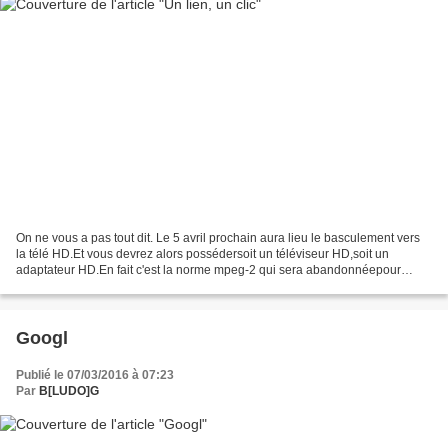
On ne vous a pas tout dit. Le 5 avril prochain aura lieu le basculement vers
la télé HD.Et vous devrez alors possédersoit un téléviseur HD,soit un
adaptateur HD.En fait c'est la norme mpeg-2 qui sera abandonnéepour
passer à la norme mpeg-4.Ce qui ne veut...
Googl
Publié le 07/03/2016 à 07:23
Par
B[LUDO]G