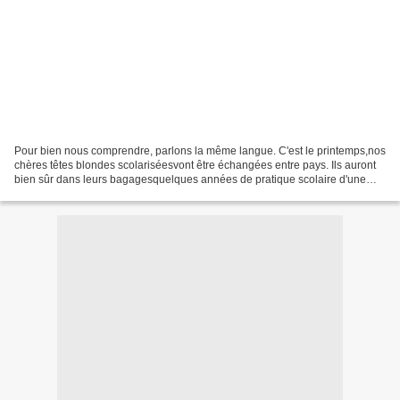
Pour bien nous comprendre, parlons la même langue. C'est le printemps,nos
chères têtes blondes scolariséesvont être échangées entre pays. Ils auront
bien sûr dans leurs bagagesquelques années de pratique scolaire d'une
langue étrangère.De pratique scolaire...Donc...