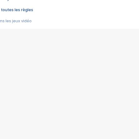
 toutes les règles
s les jeux vidéo
us choquant de Rockstar ? - Le scandale BULLY
e plus moche de Steam
du RÊVE tourne au CAUCHEMAR
pendant 8 heures
it… à tort
umiliés par un jeu vidéo
ire - Final Fantasy 8
ti un empire - Age of Empires
story DOFUS
tard, il crée l'un des pires jeux de tous les temps, MindsEye.