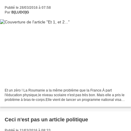
Publié le 28/03/2016 à 07:58
Par
B[LUDO]G
Et un zéro ! La Roumanie a la même problème que la France.À part
l'éducation physique,le niveau scolaire n'est pas très bon. Mais elle a pris le
problème à bras-le-corps.Elle vient de lancer un programme national visant
à lutter contre l’échec scolaire.Le...
Ceci n'est pas un article politique
Publié le 11/03/2016 à 08:33