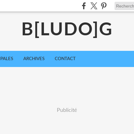
B[LUDO]G
IPALES
ARCHIVES
CONTACT
Publicité