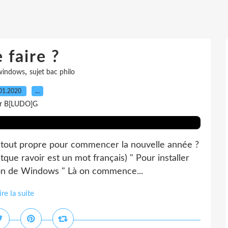
 faire ?
,
 windows
sujet bac philo
01.2020
…
r B[LUDO]G
e tout propre pour commencer la nouvelle année ?
que ravoir est un mot français) " Pour installer
ion de Windows " Là on commence...
ire la suite