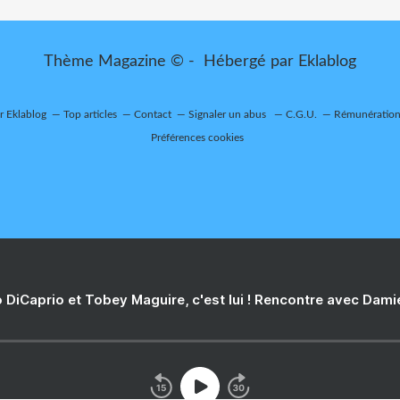
Thème Magazine © - Hébergé par
Eklablog
ur Eklablog
Top articles
Contact
Signaler un abus
C.G.U.
Rémunération 
Préférences cookies
 DiCaprio et Tobey Maguire, c'est lui ! Rencontre avec Dam