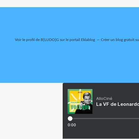
Voir le profil de
B[LUDO]G
sur le portail Eklablog
Créer un blog gratuit s
AlloCiné
La VF de Leonardo
0:00