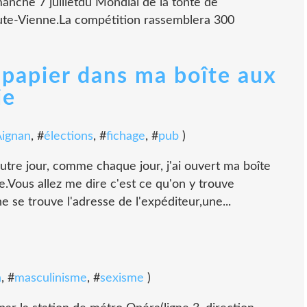
manche 7 juilletdu Mondial de la tonte de
ute-Vienne.La compétition rassemblera 300
n papier dans ma boîte aux
ie
ignan
, #
élections
, #
fichage
, #
pub
)
utre jour, comme chaque jour, j'ai ouvert ma boîte
pe.Vous allez me dire c'est ce qu'on y trouve
e se trouve l'adresse de l'expéditeur,une...
n
, #
masculinisme
, #
sexisme
)