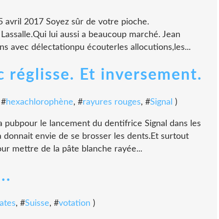
25 avril 2017 Soyez sûr de votre pioche.
Lassalle.Qui lui aussi a beaucoup marché. Jean
ons avec délectationpu écouterles allocutions,les...
c réglisse. Et inversement.
 #
hexachlorophène
, #
rayures rouges
, #
Signal
)
 pubpour le lancement du dentifrice Signal dans les
a donnait envie de se brosser les dents.Et surtout
ur mettre de la pâte blanche rayée...
..
ates
, #
Suisse
, #
votation
)