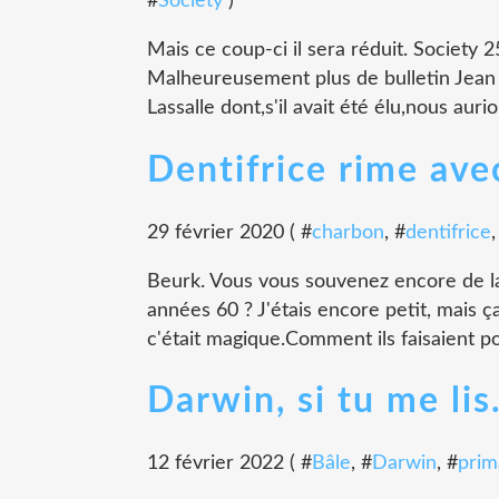
#
Society
)
Mais ce coup-ci il sera réduit. Society 
Malheureusement plus de bulletin Jean 
Lassalle dont,s'il avait été élu,nous auri
Dentifrice rime ave
29 février 2020 ( #
charbon
, #
dentifrice
,
Beurk. Vous vous souvenez encore de la
années 60 ? J'étais encore petit, mais ç
c'était magique.Comment ils faisaient po
Darwin, si tu me lis.
12 février 2022 ( #
Bâle
, #
Darwin
, #
prim