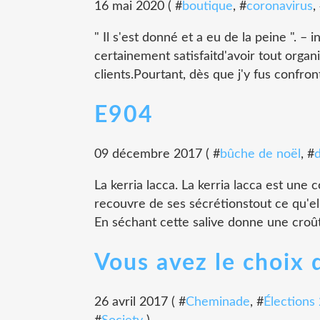
16 mai 2020 ( #
boutique
, #
coronavirus
,
" Il s'est donné et a eu de la peine ". –
certainement satisfaitd'avoir tout organ
clients.Pourtant, dès que j'y fus confro
E904
09 décembre 2017 ( #
bûche de noël
, #
La kerria lacca. La kerria lacca est une c
recouvre de ses sécrétionstout ce qu'el
En séchant cette salive donne une croûte
Vous avez le choix d
26 avril 2017 ( #
Cheminade
, #
Élections