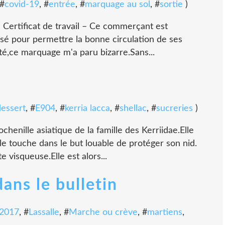
 #
covid-19
, #
entrée
, #
marquage au sol
, #
sortie
)
 in Certificat de travail – Ce commerçant est
isé pour permettre la bonne circulation de ses
nté,ce marquage m'a paru bizarre.Sans...
dessert
, #
E904
, #
kerria lacca
, #
shellac
, #
sucreries
)
ochenille asiatique de la famille des Kerriidae.Elle
le touche dans le but louable de protéger son nid.
 visqueuse.Elle est alors...
ans le bulletin
 2017
, #
Lassalle
, #
Marche ou crève
, #
martiens
,