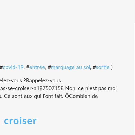
 #
covid-19
, #
entrée
, #
marquage au sol
, #
sortie
)
ppelez-vous ?Rappelez-vous.
pas-se-croiser-a187507158 Non, ce n'est pas moi
e. Ce sont eux qui l'ont fait. ÔCombien de
 croiser