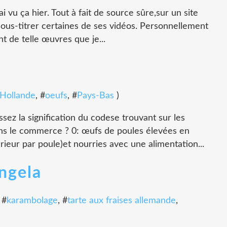
 vu ça hier. Tout à fait de source sûre,sur un site
ous-titrer certaines de ses vidéos. Personnellement
nt de telle œuvres que je...
Hollande
, #
oeufs
, #
Pays-Bas
)
ez la signification du codese trouvant sur les
ns le commerce ? 0: œufs de poules élevées en
érieur par poule)et nourries avec une alimentation...
ngela
, #
karambolage
, #
tarte aux fraises allemande
,