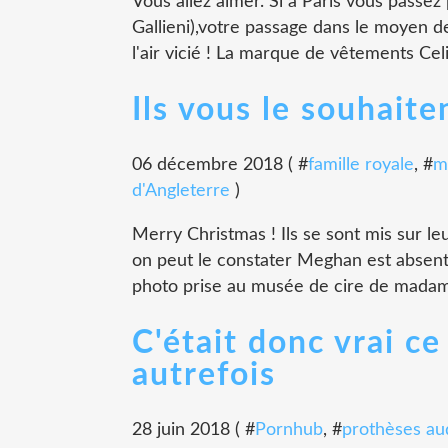
Vous allez aimer. Si à Paris vous passez
Gallieni),votre passage dans le moyen de
l'air vicié ! La marque de vêtements Celi
Ils vous le souhait
06 décembre 2018 ( #
famille royale
, #
m
d'Angleterre
)
Merry Christmas ! Ils se sont mis sur 
on peut le constater Meghan est absent
photo prise au musée de cire de madame
C'était donc vrai c
autrefois
28 juin 2018 ( #
Pornhub
, #
prothèses au