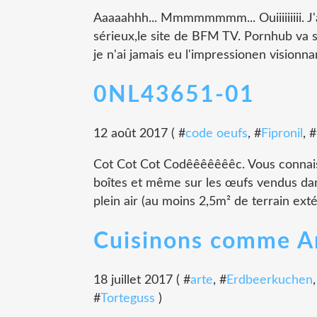
Aaaaahhh... Mmmmmmmm... Ouiiiiiiiii. J'ai
sérieux,le site de BFM TV. Pornhub va s
je n'ai jamais eu l'impressionen visionna
0NL43651-01
12 août 2017 ( #
code oeufs
, #
Fipronil
, #
Cot Cot Cot Codêêêêêêêc. Vous connaiss
boîtes et même sur les œufs vendus da
plein air (au moins 2,5m² de terrain ext
Cuisinons comme A
18 juillet 2017 ( #
arte
, #
Erdbeerkuchen
#
Torteguss
)