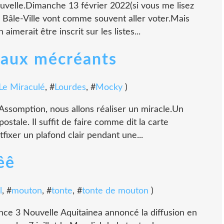
ouvelle.Dimanche 13 février 2022(si vous me lisez
e Bâle-Ville vont comme souvent aller voter.Mais
imerait être inscrit sur les listes...
 aux mécréants
Le Miraculé
, #
Lourdes
, #
Mocky
)
l'Assomption, nous allons réaliser un miracle.Un
postale. Il suffit de faire comme dit la carte
fixer un plafond clair pendant une...
êê
l
, #
mouton
, #
tonte
, #
tonte de mouton
)
ance 3 Nouvelle Aquitainea annoncé la diffusion en