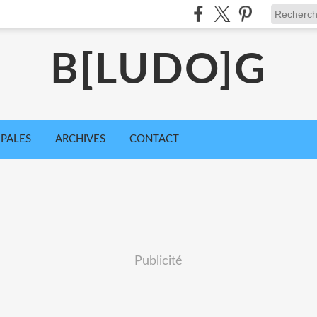
B[LUDO]G
IPALES
ARCHIVES
CONTACT
Publicité