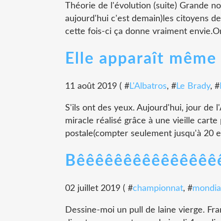
Théorie de l'évolution (suite) Grande n
aujourd'hui c'est demain)les citoyens d
cette fois-ci ça donne vraiment envie.On a
Elle apparaît même
11 août 2019 ( #
L'Albatros
, #
Le Brady
, #
S'ils ont des yeux. Aujourd'hui, jour de 
miracle réalisé grâce à une vieille carte 
postale(compter seulement jusqu'à 20 et
Bêêêêêêêêêêêêêêê
02 juillet 2019 ( #
championnat
, #
mondia
Dessine-moi un pull de laine vierge. Fr