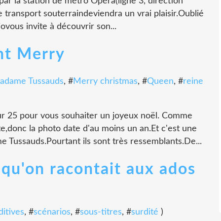
 par la station de métro Opéra(ligne 3, direction
 transport souterraindeviendra un vrai plaisir.Oublié
ovous invite à découvrir son...
ent Merry
adame Tussauds
, #
Merry christmas
, #
Queen
, #
reine
leur 25 pour vous souhaiter un joyeux noël. Comme
e,donc la photo date d'au moins un an.Et c'est une
 Tussauds.Pourtant ils sont très ressemblants.De...
e qu'on racontait aux ados
ditives
, #
scénarios
, #
sous-titres
, #
surdité
)