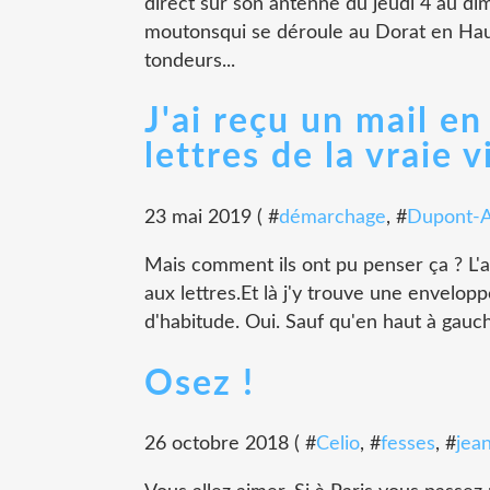
direct sur son antenne du jeudi 4 au di
moutonsqui se déroule au Dorat en Ha
tondeurs...
J'ai reçu un mail e
lettres de la vraie v
23 mai 2019 ( #
démarchage
, #
Dupont-A
Mais comment ils ont pu penser ça ? L'a
aux lettres.Et là j'y trouve une envelop
d'habitude. Oui. Sauf qu'en haut à gauch
Osez !
26 octobre 2018 ( #
Celio
, #
fesses
, #
jea