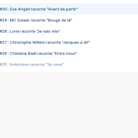
#30 : Eve Angeli raconte "Avant de partir"
#29 : MC Solaar raconte "Bouge de là"
28 : Lorie raconte "Je vais vite"
#27 : Christophe Willem raconte "Jacques a dit"
#26 : Chimène Badi raconte "Entre nous"
#25 : Indochine raconte "3e sexe"
#24 : Zaho raconte "C'est chelou"
#23 : Patrick Bruel raconte "Au café des délices"
#22 : Kyo raconte "Le chemin"
#21 : Nolwenn Leroy raconte "Cassé"
#20 : Patrick Hernandez raconte "Born to be alive"
#19 : Lorie raconte "Près de moi"